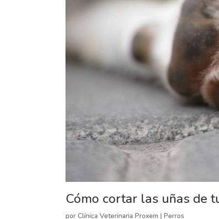
Cómo cortar las uñas de t
por
Clínica Veterinaria Proxem
|
Perros