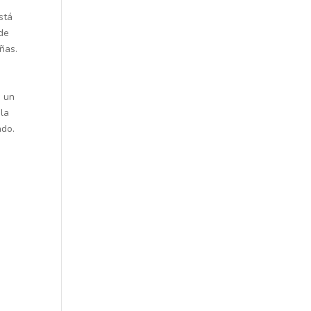
stá
de
ñas.
n un
 la
ado.