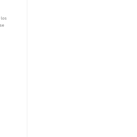
 los
rse