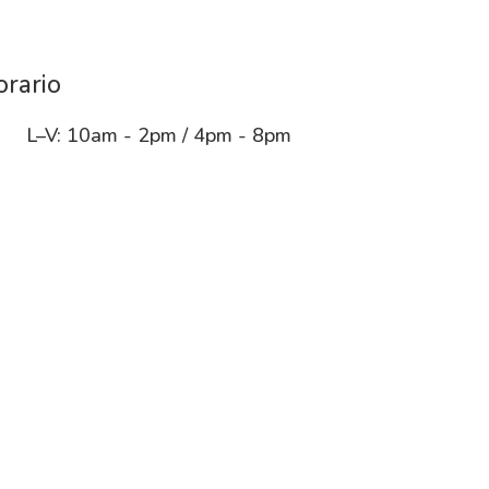
rario
L–V: 10am - 2pm / 4pm - 8pm