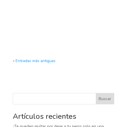
Los gatos egipcios son una de las razas de gatos
más antiguas del mundo. A menudo conocidos
como gatos de pelo corto egipcios, estos
hermosos felinos son una mezcla de elegancia,
inteligencia y sofisticación. Si estás considerando
tener un gato egipcio como mascota,...
« Entradas más antiguas
Buscar
Artículos recientes
¿Te pueden multar por dejar a tu perro solo en una